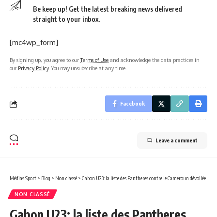
Be keep up! Get the latest breaking news delivered
straight to your inbox.
[mc4wp_form]
By signing up, you agree to our
Terms of Use
and acknowledge the data practices in
our
Privacy Policy
. You may unsubscribe at any time.
Facebook
Leave a comment
Médias Sport
>
Blog
>
Non classé
>
Gabon U23: la liste des Pantheres contre le Cameroun dévoilée
NON CLASSÉ
Gabon U23: la liste des Pantheres