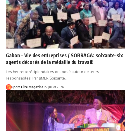
Gabon – Vie des entreprises / SOBRAGA: soixante-six
agents décorés de la médaille du travail!
Les heureux récipiendaires ont posé autour de leurs
responsables. Par BMLR Soixante…
Sport Elite Magazine
27 juillet 2026