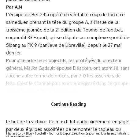
Par A.N
L’équipe de Bet 241a opéré un véritable coup de force ce
samedi, en prenant la tête du groupe A, à l’issue de la
e
troisième journée de la 2
édition du Tournoi de football
corporatif 33 Export, qui se dispute au complexe sportif de
Sibang au PK 9 (banlieue de Libreville), depuis le 27 mai
dernier.
Pour atteindre leurs objectifs, les protégés du directeur
général, Malika Gadault épouse Deacken, ont atomisé, sans
aucune autre forme de procès, par 7-0 les assureurs de
Nsia. C’est le score le plus lourd enregistré dans ce groupe
depuis le début de cette épreuve.
En dernière heure, et en dépit d’un soleil accablant au stade
Continue Reading
de Sibang, les joueurs de Bet241 menés 0-1 par Netis, ont
eu les ressources nécessaires pour égaliser avant d’inscrire
le but de la victoire. Ce match fut particulièrement engagé
par deux équipes assoiffées de remonter le tableau du
Médias Sport
>
Blog
>
Football
>
Tournoi 33 Export 2e édition, 3e journée : Tous les résultats de la matinée
classement.