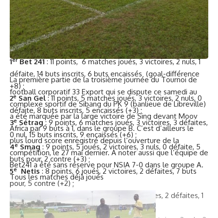
Bet241 – Nsia : 7-0 ;
San Gel – Setrag : 2-1;
Les Forestiers – Canal Box: 3-1 ;
Bet241 – Netis : 2-1.
Classement du groupe :
er
1
Bet 241
: 11 points, 6 matches joués, 3 victoires, 2 nuls, 1
défaite, 14 buts inscrits, 6 buts encaissés (goal-différence
La première partie de la troisième journée du Tournoi de
+8) ;
football corporatif 33 Export qui se dispute ce samedi au
e
2
San Gel
: 11 points, 5 matches joués, 3 victoires, 2 nuls, 0
complexe sportif de Sibang du PK 9 (banlieue de Libreville)
défaite, 8 buts inscrits, 5 encaissés (+3) ;
a été marquée par la large victoire de Sing devant Moov
e
3
Sétrag
: 9 points, 6 matches joués, 3 victoires, 3 défaites,
Africa par 9 buts à 1, dans le groupe B. C’est d’ailleurs le
0 nul, 15 buts inscrits, 9 encaissés (+6) ;
plus lourd score enregistré depuis l’ouverture de la
e
4
Smag
: 9 points, 5 joués, 2 victoires, 3 nuls, 0 défaite, 5
compétition, le 27 mai dernier. A noter aussi que l’équipe de
buts pour, 2 contre (+3) ;
Bet241 a été sans réserve pour NSIA 7-0 dans le groupe A.
e
5
Netis
: 8 points, 6 joués, 2 victoires, 2 défaites, 7 buts
Tous les matches déjà joués
pour, 5 contre (+2) ;
e
6
Pétro Gabon
: 8 points, 5 joués, 2 victoires, 2 défaites, 1
défaites, 5 buts pour, 3 contre (+2) ;
e