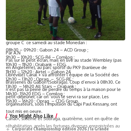
promet de chaudes empoignades entre Airtel Gabon et
nos confrères de Gabon 24, à 11h30; Ograg – SCG-Ré à
12h30 et Oprag – CDG Group, en fin de journée, sont aussi à
regarder.
Le programme complet de cette troisième journée dans le
groupe C ce samedi au stade Monedan :
08h30 – 09h20 : Gabon 24 – ACD Group ;
Par A.N
9h30 – 10h20 : SCG-Ré – Comilog ;
Pas sur le petit écran, mais en live au stade Wembley (pas
10h30 – 11h20 : Orabank – EDG.
en Angleterre), au parc sportif du PK9 (banlieue de
11H30 – 12h20 : Airtel – Gabon 24
Libreville) Canal + va affronter l’équipe de la Société des
12h30 – 13h20 : Oprag – SCG-RE ;
Brasseries du Gabon (Sobraga). Coup d’envoi à 08h30. Ce
13h30 – 14h20 All Stars – Orabank ;
n’est pas la peine de perdre du temps à la maison pour le
14h30- 15h20 EDG – Comilog ;
petit-déjeuner, car on vous le servi ra sur place. Les
15h30 – 16h20 : Oprag – CDG Group.
organisateurs, sous l’impulsion du Capi Paul Kessany, ont
tout mis en oeure.
You Might Also Like
Canal+, sixième et Sobraga, quatrième, sont en quête de
réhabilitation, après les fortunes diverses enregistrées au
Corporate Championship édition 2026 / la Grande