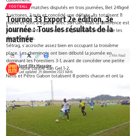
Lors des six matches disputés en trois journées, Bet 241igné
FOOTBALL
3 victoires, 2 nuls et concédé une défaite. Ils totalisent 11
Tournoi 33 Export 2e édition, 3e
points et sont à égalité avec San Gel. Mais la différence est
journée : Tous les résultats de la
assez marquante au niveau du goal-différence entre les
matinée
deux équipes.
Sétrag, s’accroche assez bien en occupant la troisième
place. Les cheminots ont bien débuté la journée en
2 Min Read
dominant les Forestiers 3-1, avant de concéder une petite
Sport Elite Magazine
fausse note contre San Gel 1-2.
Last updated: 29 décembre 2023 14h16
Netis et Pétro Gabon totalisent 8 points chacun et ont la
même différence de but +2 ; mais le premier se distingue
au niveau de son attaque.
Rappel de tous les résultats du groupe A à SIBANG
:
Smag – Netis : 1-1 ;
Nia – Canal Box : 1-4 ;
Setrag – Les Forestiers : 3-1 ;
Petro – Smag : 0-0 ;