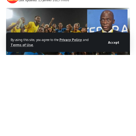
By using this site, you agree to the
Privacy Policy
and
Accept
Terms of Use
.
Les Panthères du Gabon qui attendent de connaitre
leurs adversaires et Pierre Alain Mounguengui, le
président de la Fégafoot (en médaillon).
Par AN
La Confédération africaine de football (CAF) va effectuer le
lundi 27 janvier prochain à Rabat au Maroc, le tirage au sort