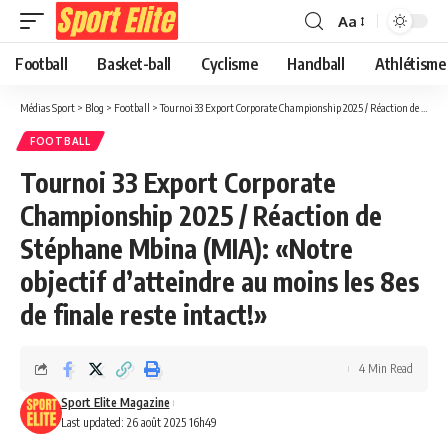
Aa
Football
Basket-ball
Cyclisme
Handball
Athlétisme
Médias Sport
>
Blog
>
Football
>
Tournoi 33 Export Corporate Championship 2025 / Réaction de Stéphane Mbina (MIA): «Notre objectif d’atteindre au moins les 8es de finale reste intact!»
FOOTBALL
Tournoi 33 Export Corporate
Championship 2025 / Réaction de
Stéphane Mbina (MIA): «Notre
objectif d’atteindre au moins les 8es
de finale reste intact!»
4 Min Read
Sport Elite Magazine
Last updated: 26 août 2025 16h49