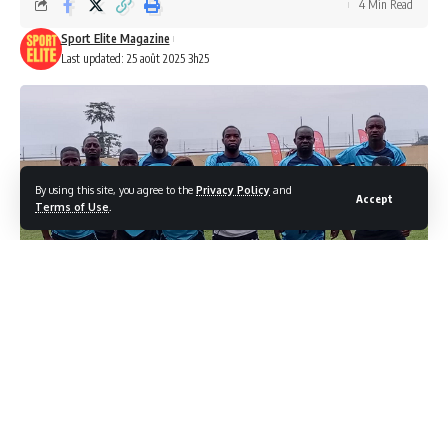
4 Min Read
Sport Elite Magazine
Last updated: 25 août 2025 3h25
By using this site, you agree to the
Privacy Policy
and
Accept
Terms of Use
.
Par JMM
Bien belle moisson pour la Grande Pharmacie les Forestiers
qui, grâce à ses deux victoires se hisse à la tête du