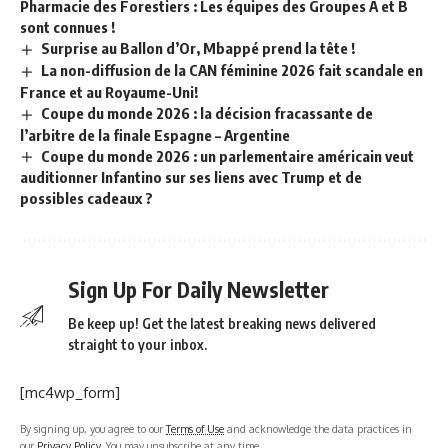
Pharmacie des Forestiers : Les équipes des Groupes A et B
sont connues !
Surprise au Ballon d’Or, Mbappé prend la tête !
La non-diffusion de la CAN féminine 2026 fait scandale en
France et au Royaume-Uni!
Coupe du monde 2026 : la décision fracassante de
l’arbitre de la finale Espagne – Argentine
Coupe du monde 2026 : un parlementaire américain veut
auditionner Infantino sur ses liens avec Trump et de
possibles cadeaux ?
Sign Up For Daily Newsletter
Be keep up! Get the latest breaking news delivered
straight to your inbox.
[mc4wp_form]
By signing up, you agree to our
Terms of Use
and acknowledge the data practices in
our
Privacy Policy
. You may unsubscribe at any time.