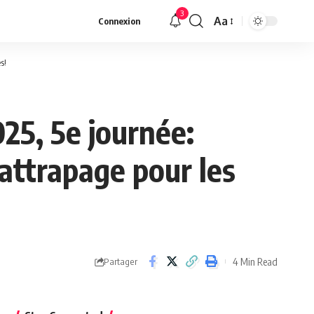
3
Aa
Connexion
s!
25, 5e journée:
rattrapage pour les
4 Min Read
Partager