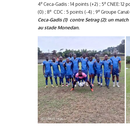
e
e
4
Ceca-Gadis : 14 points (+2) ; 5
CNEE: 12 po
e
e
(0) ; 8
CDC : 5 points (-4) ; 9
Groupe Canal+ 
Ceca-Gadis (1) contre Setrag (2): un match 
au stade Monedan.