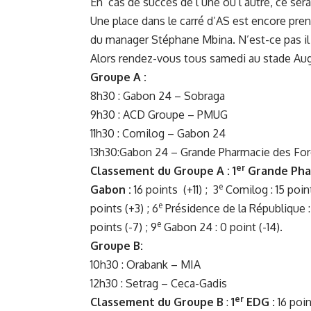
En cas de succès de l’une ou l’autre, ce ser
Une place dans le carré d’AS est encore pre
du manager Stéphane Mbina. N’est-ce pas il a
Alors rendez-vous tous samedi au stade Aug
Groupe A :
8h30 : Gabon 24 – Sobraga
9h30 : ACD Groupe – PMUG
11h30 : Comilog – Gabon 24
13h30:Gabon 24 – Grande Pharmacie des For
er
Classement du Groupe A : 1
Grande Phar
e
Gabon :
16 points (+11) ; 3
Comilog : 15 point
e
points (+3) ; 6
Présidence de la République : 8
e
points (-7) ; 9
Gabon 24 : 0 point (-14).
Groupe B:
10h30 : Orabank – MIA
12h30 : Setrag – Ceca-Gadis
er
Classement du Groupe B
:
1
EDG :
16 poin