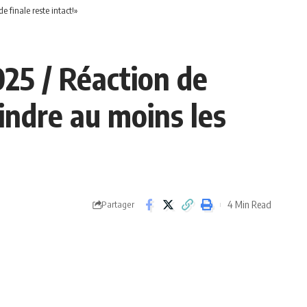
 finale reste intact!»
25 / Réaction de
indre au moins les
4 Min Read
Partager