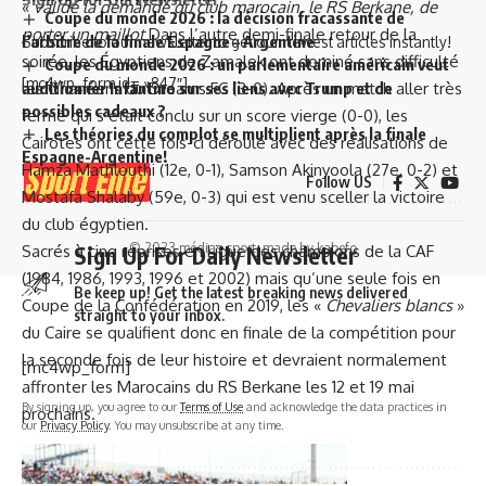
«
validé la demande du club marocain, le RS Berkane, de
Coupe du monde 2026 : la décision fracassante de
porter un maillot
Dans l’autre demi-finale retour de la
l’arbitre de la finale Espagne – Argentine
Subscribe to our newsletter to get our newest articles instantly!
soirée, les Égyptiens de Zamalek ont dominé sans difficulté
Coupe du monde 2026 : un parlementaire américain veut
[mc4wp_form id= »847″]
auditionner Infantino sur ses liens avec Trump et de
les Ghanéens du Dreams FC (3-0). Après un match aller très
possibles cadeaux ?
fermé qui s’était conclu sur un score vierge (0-0), les
Les théories du complot se multiplient après la finale
Cairotes ont cette fois-ci déroulé avec des réalisations de
Espagne-Argentine!
Hamza Mathlouthi (12e, 0-1), Samson Akinyoola (27e, 0-2) et
Follow US
Mostafa Shalaby (59e, 0-3) qui est venu sceller la victoire
du club égyptien.
© 2023 médias sport. made by kabefo
Sacrés à cinq reprises en Ligue des champions de la CAF
Sign Up For Daily Newsletter
(1984, 1986, 1993, 1996 et 2002) mais qu’une seule fois en
Be keep up! Get the latest breaking news delivered
Coupe de la Confédération en 2019, les «
Chevaliers
blancs
»
straight to your inbox.
du Caire se qualifient donc en finale de la compétition pour
la seconde fois de leur histoire et devraient normalement
[mc4wp_form]
affronter les Marocains du RS Berkane les 12 et 19 mai
By signing up, you agree to our
Terms of Use
and acknowledge the data practices in
prochains.
our
Privacy Policy
. You may unsubscribe at any time.