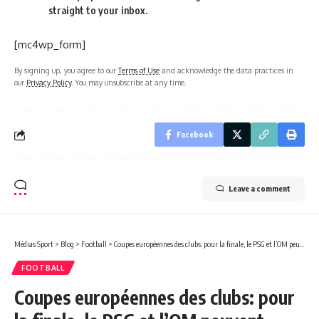
straight to your inbox.
[mc4wp_form]
By signing up, you agree to our
Terms of Use
and acknowledge the data practices in
our
Privacy Policy
. You may unsubscribe at any time.
Facebook
Leave a comment
Médias Sport
>
Blog
>
Football
>
Coupes européennes des clubs: pour la finale, le PSG et l’OM peuvent encore y croire !
FOOTBALL
Coupes européennes des clubs: pour