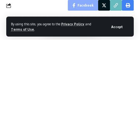
Facebook
By using this site, you agree to the
Privacy Policy
and
Accept
Leave a comment
Terms of Use
.
You Might Also Like
Surprise au Ballon d’Or, Mbappé prend la tête !
La non-diffusion de la CAN féminine 2026 fait scandale en