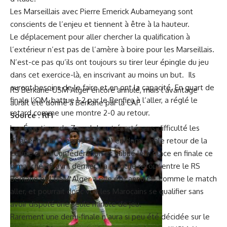
Les Marseillais avec Pierre Emerick Aubameyang sont
conscients de l’enjeu et tiennent à être à la hauteur.
Le déplacement pour aller chercher la qualification à
l’extérieur n’est pas de l’amère à boire pour les Marseillais.
N’est-ce pas qu’ils ont toujours su tirer leur épingle du jeu
dans cet exercice-là, en inscrivant au moins un but. Ils
auront besoins de le faire et en ont la capacité. En quart de
RS Berkane-USM Alger encore annulé, mais l’avantage
finale l’OM, battue 1-2 par le Benfica à l’aller, a réglé le
aurait été donné à Berkane par la CAF.
retard comme une montre 2-0 au retour.
Source : RFI
Les Égyptiens de Zamalek ont écarté sans difficulté les
Ghanéens du Dreams FC (3-0) en demi-finale retour de la
Coupe de la Confédération et validé leur place en finale ce
dimanche 28 avril dernier. La manche retour entre le RS
Berkane et l’USM Alger a elle été annulée, comme le match
aller, et pourrait donc voir les Marocains se qualifier sans
avoir disputé une seule minute de jeu.
Rarement une demi-finale n’aura si peu été décidée sur le