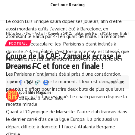
Continue Reading
Le coach Luis Enrique saura doper ses joueurs, afin d’être
aussi mordants qu’ils l’avaient été à Barcelone, en
Médias Sport
>
Blog
>
Football
>
Coupe de la CAF: Zamalek écrase le Dreams FC et fonce en finale !
atomisant le Barca par 4-1 en quart de finale. La remontée
avait été spectaculaire, les Parisiens s’étant inclinés à
FOOTBALL
domicile 2-3. En réalité, c’est lorsque le PSG est blessé, que
Coupe de la CAF: Zamalek écrase le
Marquinhos et ses camarades retrouvent souvent le bon
Dreams FC et fonce en finale !
sens de leur jeu.
Les Parisiens n’ont jamais été si près d’une consécration,
comme c’est cas pour le moment. Il leur est demandé un
3 Min Read
peu plus d’effort pour inscrire deux buts de plus que leurs
Sport Elite Magazine
adversaires et le tour est joué. Le coach parisien dispose la
Last updated: 3 mai 2024 12h06
recette miracle.
Quant à l’Olympique de Marseille, l’autre club français dans
le dernier carré d’as de la ligue Europa, il a pris aussi un
départ difficile à domicile 1-1 face à Atalanta Bergame
d’Italie.