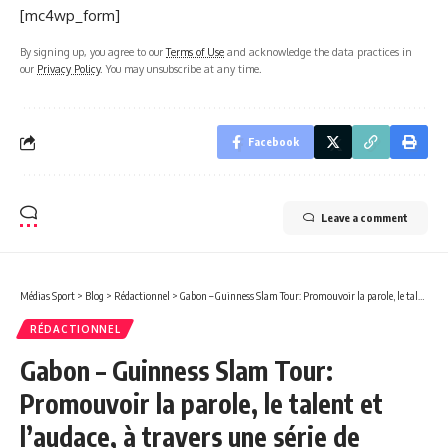
[mc4wp_form]
By signing up, you agree to our
Terms of Use
and acknowledge the data practices in
our
Privacy Policy
. You may unsubscribe at any time.
Facebook
Leave a comment
Médias Sport
>
Blog
>
Rédactionnel
>
Gabon – Guinness Slam Tour: Promouvoir la parole, le talent et l’audace, à travers une série de compétitions !
RÉDACTIONNEL
Gabon – Guinness Slam Tour:
Promouvoir la parole, le talent et
l’audace, à travers une série de