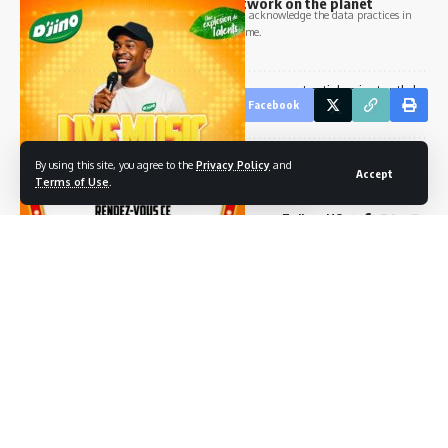
business and technology news network on the planet
By signing up, you agree to our
Terms of Use
and acknowledge the data practices in
our
Privacy Policy
. You may unsubscribe at any time.
Sign Up for Our Newsletter
Subscribe to our newsletter to get our newest articles instantly!
Facebook
[mc4wp_form id= »847″]
By using this site, you agree to the
Privacy Policy
and
Accept
Leave a comment
Terms of Use
.
Follow US
© 2023 médias sport. made by kabefo
You Might Also Like
SOBRAGA, BCEG ET PNPE S’UNISSENT POUR LANCER LE
PROJET « ÉPICERIE 241 » !