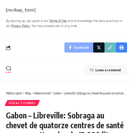
[mc4wp_form]
By signing up, you agree to our
Terms of Use
and acknowledge the data practices in
our
Privacy Policy
. You may unsubscribe at any time.
Facebook
Leave a comment
Médias Sport
>
Blog
>
Rédactionnel
>
Gabon – Libreville: Sobraga au chevet de quatorze centres de santé pour remettre plus de 13 000 litres d’eau Akewa et sensibiliser le personnel sur son produit !
RÉDACTIONNEL
Gabon – Libreville: Sobraga au
chevet de quatorze centres de santé