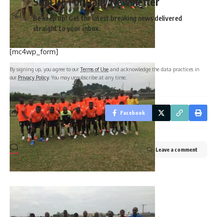
Sign Up For Daily Newsletter
Be keep up! Get the latest breaking news delivered
straight to your inbox.
[mc4wp_form]
By signing up, you agree to our
Terms of Use
and acknowledge the data practices in
our
Privacy Policy
. You may unsubscribe at any time.
Facebook
Leave a comment