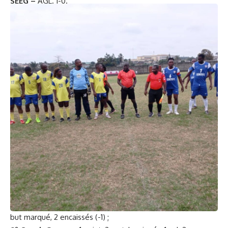
SEEG –
AGL. 1-0.
Classement du groupe A :
er
1
Sobraga
: 10 points, 4 matches joués, 3 victoires, 1 nul, 4
buts marqués, 0 encaissé (+4) ;
e
2
Oranbank
: 9 points, 4 matches joués, 3 victoires et
1défaite, 6 buts inscrits, 2 encaissé (+4) ;
e
3
Clean Africa
: 7 points, 4 matches joués, 2 victoires, 1
nul, 2 buts marqués, 2 encaissé (0) ;
e
4
ACD Groupe
: 6 points, 4 matches joués, 2 victoires, 2
défaites, 2 buts marqués, 6 encaissés (-4) ;
e
5
SEEG :
5 points, 4 matches joués, 1 victoire, 2 nuls, 1 but
inscrit, 2 buts encaissés (-1) ;
e
6
Colas Gabon
: 4 points, 4 matches disputés, 1 victoire, 1
nul, 2 défaites, 1 but inscrit, 3 encaissés (-2) ;
e
7
AGL
: 3 points, 4 matches joués, 1 victoire, 3 défaites, 2
but inscrit, 3 encaissés (-1) ;
e
8
Oprag
: 2 points, 3 matches joués, 2 nuls, 1 défaite, 1
but marqué, 2 encaissés (-1) ;
e