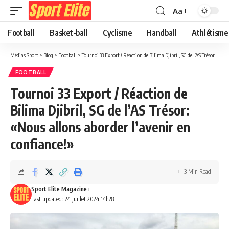
Aa
Football
Basket-ball
Cyclisme
Handball
Athlétisme
Médias Sport
>
Blog
>
Football
>
Tournoi 33 Export / Réaction de Bilima Djibril, SG de l’AS Trésor: «Nous allons aborder l’avenir en confiance!»
FOOTBALL
Tournoi 33 Export / Réaction de
Bilima Djibril, SG de l’AS Trésor:
«Nous allons aborder l’avenir en
confiance!»
3 Min Read
Sport Elite Magazine
Last updated: 24 juillet 2024 14h28