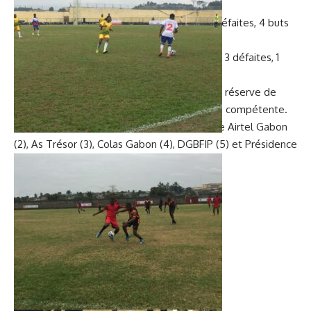
marqué, 5 concédés (-2) ;
e
6
Bicig
: 1 point, 4 matches joués, 1 nul, 3 défaites, 4 buts
marqués, 10 encaissés (-6) ;
e
7
SMAG
; 1 point, 4 matches disputés, 1 nul, 3 défaites, 1
but inscrit, 10 encaissés (-9).
NB
: Tous les résultats et classements, sous réserve de
l’homologation par la Commission technique compétente.
Nos images: les organisateurs (1), l’équipe de Airtel Gabon
(2), As Trésor (3), Colas Gabon (4), DGBFIP (5) et Présidence
de la République (6).