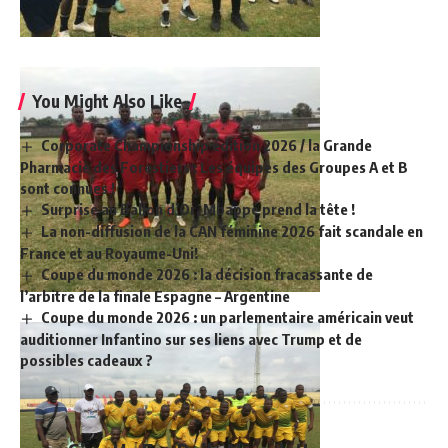
You Might Also Like
Corporate Championship édition 2026 / la Grande
Pharmacie des Forestiers : Les équipes des Groupes A et B
sont connues !
Surprise au Ballon d’Or, Mbappé prend la tête !
La non-diffusion de la CAN féminine 2026 fait scandale en
France et au Royaume-Uni!
Coupe du monde 2026 : la décision fracassante de
l’arbitre de la finale Espagne – Argentine
Coupe du monde 2026 : un parlementaire américain veut
auditionner Infantino sur ses liens avec Trump et de
possibles cadeaux ?