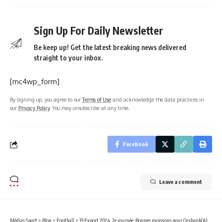
Sign Up For Daily Newsletter
Be keep up! Get the latest breaking news delivered
straight to your inbox.
[mc4wp_form]
By signing up, you agree to our
Terms of Use
and acknowledge the data practices in
our
Privacy Policy
. You may unsubscribe at any time.
Facebook
Leave a comment
Médias Sport
>
Blog
>
Football
>
33 Export 2024, 2e journée: Bonnes moissons pour Orabank(A), Airtel (B), Comilog et Gab’Oil (C) !