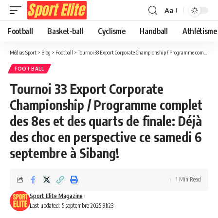
Aa
Football
Basket-ball
Cyclisme
Handball
Athlétisme
Médias Sport
>
Blog
>
Football
>
Tournoi 33 Export Corporate Championship / Programme complet des 8es et des quarts de finale: Déjà des choc en perspective ce samedi 6 septembre à Sibang!
FOOTBALL
Tournoi 33 Export Corporate
Championship / Programme complet
des 8es et des quarts de finale: Déjà
des choc en perspective ce samedi 6
septembre à Sibang!
1 Min Read
Sport Elite Magazine
Last updated: 5 septembre 2025 9h23