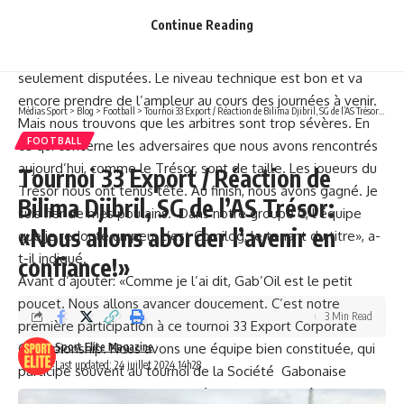
cette compétition de 33 Export Corporate Championship»,
Continue Reading
a-t-il déclaré.
«C’est vrai que nous ne sommes qu’au début, deux journées
seulement disputées. Le niveau technique est bon et va
encore prendre de l’ampleur au cours des journées à venir.
Médias Sport
>
Blog
>
Football
>
Tournoi 33 Export / Réaction de Bilima Djibril, SG de l’AS Trésor: «Nous allons aborder l’avenir en confiance!»
Mais nous trouvons que les arbitres sont trop sévères. En
FOOTBALL
ce qui concerne les adversaires que nous avons rencontrés
aujourd’hui, comme le Trésor, sont de taille. Les joueurs du
Tournoi 33 Export / Réaction de
Trésor nous ont tenus tête. Au finish, nous avons gagné. Je
Bilima Djibril, SG de l’AS Trésor:
suis fier de mes poulains. Dans notre groupe C, l’équipe
«Nous allons aborder l’avenir en
que je redoute un peu, c’est Comilog, le tenant du titre», a-
t-il indiqué.
confiance!»
Avant d’ajouter: «Comme je l’ai dit, Gab’Oil est le petit
poucet. Nous allons avancer doucement. C’est notre
3 Min Read
première participation à ce tournoi 33 Export Corporate
Championship. Nous avons une équipe bien constituée, qui
Sport Elite Magazine
Last updated: 24 juillet 2024 14h28
participe souvent au tournoi de la Société Gabonaise
d’Entreposage des Produits Pétroliers (SGEPP) à Owendo»,