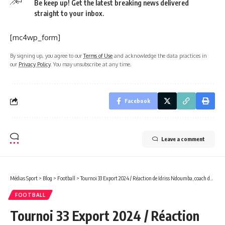
Be keep up! Get the latest breaking news delivered
straight to your inbox.
[mc4wp_form]
By signing up, you agree to our
Terms of Use
and acknowledge the data practices in
our
Privacy Policy
. You may unsubscribe at any time.
Facebook
Leave a comment
Médias Sport
>
Blog
>
Football
>
Tournoi 33 Export 2024 / Réaction de Idriss Ndoumba, coach de Gab’Oil: «Je suis fier de mes poulains !»
FOOTBALL
Tournoi 33 Export 2024 / Réaction