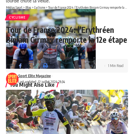
lourde chute la veille.
Médias Sport
>
Blog
>
Cyclisme
>
Tour de France 2024: l’Erythréen Biniam Girmay remporte la 12e étape !
CYCLISME
Tour de France 2024: l’Erythréen
Biniam Girmay remporte la 12e étape
!
1 Min Read
Sport Elite Magazine
Last updated: 12 juillet 2024 2h34
You Might Also Like
Polémique entre l’UCI et le Burkina sur la présence de
Russes au Tour du Faso
Tour de France 2024 : Biniam Girmay, 1er africain à
remporter le maillot vert
Tour de France 2024: l’Erythréen Biniam Girmay remporte
la 12e étape !