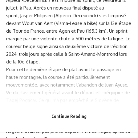
Alpecin-Deceuninck s’est imposé au sprint, ce vendredi 12
juillet, à Pau. Après un nouveau final disputé au
sprint, Jasper Philipsen (Alpecin-Deceuninck) s’est imposé
devant Wout van Aert (Visma-Lease a bike) sur la 13e étape
du Tour de France, entre Agen et Pau (165,3 km). Un sprint
marqué par une violente chute à 500 mètres de la ligne. Le
coureur belge signe ainsi sa deuxième victoire de l’édition
2024, trois jours après celle à Saint-Amand-Montrond lors
de la 10e étape.
Pour cette dernière étape de plat avant le passage en
haute montagne, la course a été particulièrement
mouvementée, avec notamment l’abandon de Juan Ayuso,
9e du classement général avant le départ et coéquipier de
Tadej Pogacar. Ce qui n’a pas empêché le Slovène de
conserver son maillot jaune, avec 1’6″ d’avance sur le Belge
Remco Evenepoel et 1’14 » sur le Danois Jonas
Continue Reading
Vingegaard. Le quatrième favori à la victoire finale, Primoz
Roglic, n’avait lui pas pris le départ Primoz Roglic, après sa