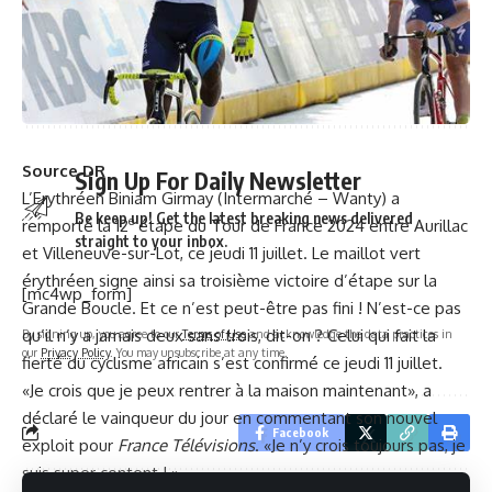
Tour de France 2024, étape 10 : Jasper Philipsen s’impose
au sprint !
TOUR DE FRANCE 2024, 8E ETAPE: L’Erythréen Biniam
Girmay signe sa 2e victoire !
Source DR
Sign Up For Daily Newsletter
L’Erythréen Biniam Girmay (Intermarché – Wanty) a
Be keep up! Get the latest breaking news delivered
e
remporté la 12
étape du Tour de France 2024 entre Aurillac
straight to your inbox.
et Villeneuve-sur-Lot, ce jeudi 11 juillet. Le maillot vert
érythréen signe ainsi sa troisième victoire d’étape sur la
[mc4wp_form]
Grande Boucle. Et ce n’est peut-être pas fini ! N’est-ce pas
qu’il n’y a jamais deux sans trois, dit-on ? Celui qui fait la
By signing up, you agree to our
Terms of Use
and acknowledge the data practices in
our
Privacy Policy
. You may unsubscribe at any time.
fierté du cyclisme africain s’est confirmé ce jeudi 11 juillet.
«Je crois que je peux rentrer à la maison maintenant», a
déclaré le vainqueur du jour en commentant son nouvel
Facebook
exploit pour
France Télévisions
. «Je n’y crois toujours pas, je
suis super content ! »