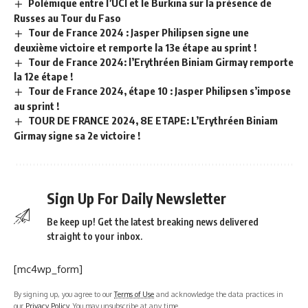
Polémique entre l’UCI et le Burkina sur la présence de
Russes au Tour du Faso
Tour de France 2024 : Jasper Philipsen signe une
deuxième victoire et remporte la 13e étape au sprint !
Tour de France 2024: l’Erythréen Biniam Girmay remporte
la 12e étape !
Tour de France 2024, étape 10 : Jasper Philipsen s’impose
au sprint !
TOUR DE FRANCE 2024, 8E ETAPE: L’Erythréen Biniam
Girmay signe sa 2e victoire !
Sign Up For Daily Newsletter
Be keep up! Get the latest breaking news delivered
straight to your inbox.
[mc4wp_form]
By signing up, you agree to our
Terms of Use
and acknowledge the data practices in
our
Privacy Policy
. You may unsubscribe at any time.