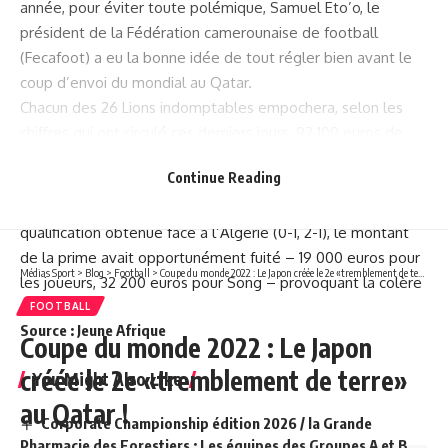
année, pour éviter toute polémique, Samuel Eto’o, le
président de la Fédération camerounaise de football
(Fecafoot) a eu la bonne idée de tout régler bien avant le
coup d’envoi du mondial au Qatar.
Chacun des 26 Lions indomptables empochera, selon les
chiffres qui ont circulé ces derniers jours, 92 100 euros de
prime de participation, et Rigobert Song, leur sélectionneur,
Continue Reading
184 200 euros.
En juin dernier, un peu plus de deux mois après la
qualification obtenue face à l’Algérie (0-1, 2-1), le montant
de la prime avait opportunément fuité – 19 000 euros pour
Médias Sport
>
Blog
>
Football
>
Coupe du monde 2022 : Le Japon créée le 2e «tremblement de terre» au Qatar !
les joueurs, 32 200 euros pour Song – provoquant la colère
d’Eto’o.
FOOTBALL
Source : Jeune Afrique
Coupe du monde 2022 : Le Japon
créée le 2e «tremblement de terre»
You Might Also Like
au Qatar !
Corporate Championship édition 2026 / la Grande
Pharmacie des Forestiers : Les équipes des Groupes A et B