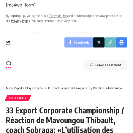
[mc4wp_form]
By signing up, you agree to our
Terms of Use
and acknowledge the data practices in
our
Privacy Policy
. You may unsubscribe at any time.
Facebook
Leave a comment
Médias Sport
>
Blog
>
Football
>
33 Export Corporate Championship / Réaction de Mavoungou Thibault, coach Sobraga: «L’utilisation des joueurs non-agents de l’entreprise fausse l’esprit du tournoi!»
FOOTBALL
33 Export Corporate Championship /
Réaction de Mavoungou Thibault,
coach Sobraga: «L’utilisation des