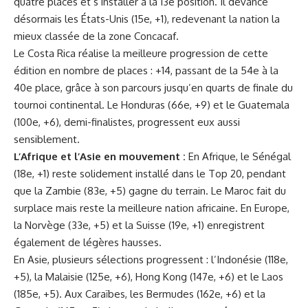
quatre places et s’installer à la 13e position. Il devance
désormais les États-Unis (15e, +1), redevenant la nation la
mieux classée de la zone Concacaf.
Le Costa Rica réalise la meilleure progression de cette
édition en nombre de places : +14, passant de la 54e à la
40e place, grâce à son parcours jusqu’en quarts de finale du
tournoi continental. Le Honduras (66e, +9) et le Guatemala
(100e, +6), demi-finalistes, progressent eux aussi
sensiblement.
L’Afrique et l’Asie en mouvement :
En Afrique, le Sénégal
(18e, +1) reste solidement installé dans le Top 20, pendant
que la Zambie (83e, +5) gagne du terrain. Le Maroc fait du
surplace mais reste la meilleure nation africaine. En Europe,
la Norvège (33e, +5) et la Suisse (19e, +1) enregistrent
également de légères hausses.
En Asie, plusieurs sélections progressent : l’Indonésie (118e,
+5), la Malaisie (125e, +6), Hong Kong (147e, +6) et le Laos
(185e, +5). Aux Caraïbes, les Bermudes (162e, +6) et la