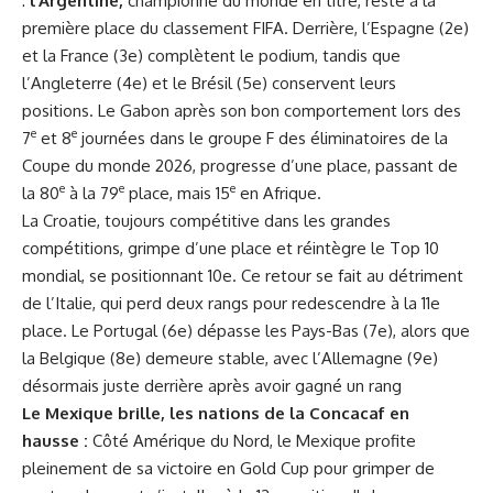
:
l’Argentine
,
championne du monde en titre, reste à la
première place du classement FIFA. Derrière, l’Espagne (2e)
et la France (3e) complètent le podium, tandis que
l’Angleterre (4e) et le Brésil (5e) conservent leurs
positions. Le Gabon après son bon comportement lors des
e
e
7
et 8
journées dans le groupe F des éliminatoires de la
Coupe du monde 2026, progresse d’une place, passant de
e
e
e
la 80
à la 79
place, mais 15
en Afrique.
La Croatie, toujours compétitive dans les grandes
compétitions, grimpe d’une place et réintègre le Top 10
mondial, se positionnant 10e. Ce retour se fait au détriment
de l’Italie, qui perd deux rangs pour redescendre à la 11e
place. Le Portugal (6e) dépasse les Pays-Bas (7e), alors que
la Belgique (8e) demeure stable, avec l’Allemagne (9e)
désormais juste derrière après avoir gagné un rang
Le Mexique brille, les nations de la Concacaf en
hausse :
Côté Amérique du Nord, le Mexique profite
pleinement de sa victoire en Gold Cup pour grimper de