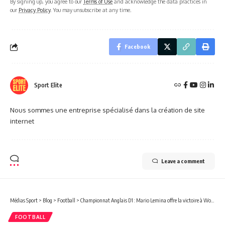
By signing up, you agree to our
Terms of Use
and acknowledge the data practices in
our
Privacy Policy
. You may unsubscribe at any time.
Facebook
Sport Elite
Nous sommes une entreprise spécialisé dans la création de site
internet
Leave a comment
Médias Sport
>
Blog
>
Football
>
Championnat Anglais D1 : Mario Lemina offre la victoire à Wolverhampton 2-1 devant Tottenham
FOOTBALL