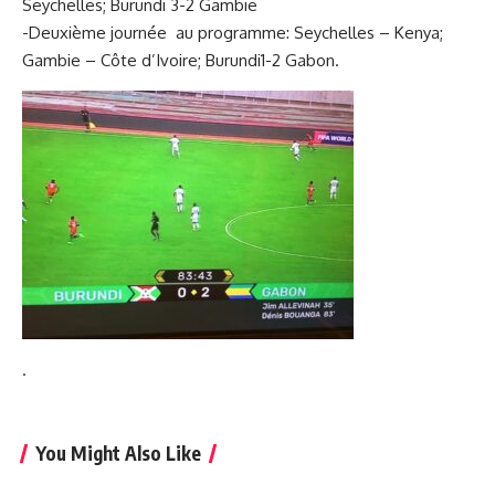
Seychelles
;
Burundi
3-2 Gambie
-Deuxième
journée
au programme
:
Seychelles – Kenya;
Gambie – Côte d’Ivoire;
Burundi
1-2
Gabon
.
.
You Might Also Like