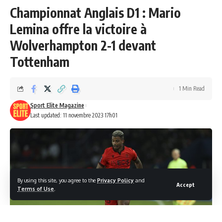
Championnat Anglais D1 : Mario
Lemina offre la victoire à
Wolverhampton 2-1 devant
Tottenham
1 Min Read
Sport Elite Magazine
Last updated: 11 novembre 2023 17h01
By using this site, you agree to the
Privacy Policy
and
Accept
Terms of Use
.