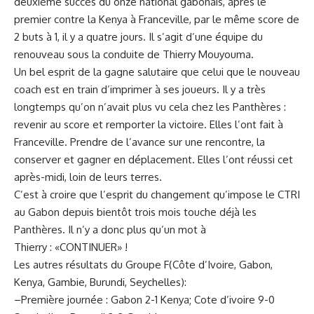
deuxième succès du onze national gabonais, après le
premier contre la Kenya à Franceville
,
par le même score de
2 buts à 1, il y a quatre jours. Il s’agit d’une équipe du
renouveau sous la conduite de Thierry
Mouyouma
.
Un bel esprit de la gagne salutaire que celui que le nouveau
coach est en train d’imprimer à
ses
joueurs. Il y a très
longtemps qu’on n’avait plus vu cela chez les Panthères :
revenir au score et remporter la victoire. Elles l’ont fait à
Franceville. Prendre de l’avance sur une rencontre
, la
conserver et gagner en déplacement. Elles l’ont réussi cet
après-midi, loin de leurs terres.
C’est à croire que l’esprit du changement qu’impose le CTRI
au Gabon depuis bientôt trois mois touche déjà les
Panthères. Il n’y a donc
plus
qu’un mot à
Thierry : «CONTINUER»
!
Les autres résultats
du
Groupe
F
(
Côte d’Ivoire, Gabon,
Kenya, Gambie, Burundi, Seychelles
)
:
–
Première journée :
Gabon
2-1 Kenya;
Cote d’ivoire
9-0