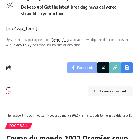
Be keep up! Get the latest breaking news delivered
straight to your inbox.
[mc4wp_form]
By signing up, you agree to our
Terms of Use
and acknowledge the data practices in
our
Privacy Policy
. You may unsubscribe at any time.
Facebook
Leave a comment
Médias Sport
>
Blog
>
Football
>
Coupe du monde 2022 Premier coup de tonnerre : la défaite de l’Argentine 1-2 face l’Arabie Saoudite !
FOOTBALL
Coupe du monde 2022 Premier coup