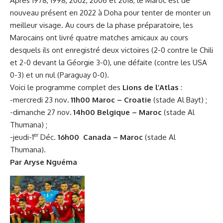
Apres
1978
,
1998
,
2002
,
2006
et
2018
, le Maroc est de
nouveau présent en 2022 à Doha pour tenter de monter un
meilleur visage. Au cours de la phase préparatoire, les
Marocains ont livré quatre matches amicaux au cours
desquels ils ont enregistré deux victoires (2-0 contre le Chili
et 2-0 devant la Géorgie 3-0), une défaite (contre les USA
0-3) et un nul (Paraguay 0-0).
Voici le programme complet des
Lions de l’Atlas
:
-mercredi 23 nov
. 11h00 Maroc – Croatie
(stade Al Bayt) ;
-dimanche 27 nov
. 14h00 Belgique – Maroc
(stade Al
Thumana) ;
er
-jeudi-1
Déc.
16h00 Canada – Maroc
(stade Al
Thumana).
Par Aryse Nguéma