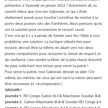
présentes à Yaoundé en janvier 2022 ? Autrement dit, ils
savent mieux que tous les Gabonais, ce qui s’était
réellement passé, pour toucher l’extrême de mettre à la
porte deux joueurs clés des Panthères. Nous pensons qu’ils
ont la solution pour reconstruire le ressort cassé.
C’est vrai qu’il n y a jamais de fumée sans feu ! Mais à tout
problème, une solution. La tactique utilisée hier pour
exclure, devrait être la même, en allant vers nos deux
jeunes compatriotes pour restaurer le climat de respect et
de confiance. Leur tendre la Note de la plus Haute Autorité
du pays, sollicitant leur retour, pour servir la patrie !
Pour servir la patrie, tout Gabonais devrait se plier ! De
même, les mérites de ceux qui ont servi la nation devraient
être reconnues et récompensées !
GROUPE I
Journée 1 :
RD Congo-Gabon
0-1
& Mauritanie-Soudan
3-0
Journée 2 :
Gabon-Mauritanie
0-0
& Soudan-RD Congo
2-1
Journée 3 :
RD Congo-Mauritanie
3-1
& Gabon-Soudan
1-0