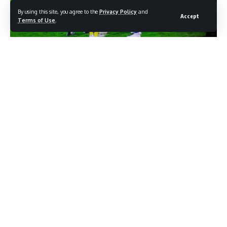
By using this site, you agree to the
Privacy Policy
and
Accept
Terms of Use
.
Le matches retour Cameroun – Gabon qualificatif pour la
phase finale de la Coupe d’Afrique des nations U23 de
football qui se jouera au Maroc, s est soldé ce mardi à
Yaounde par le succès des Pantheres aux tirs au buts 7-6.
Le jeune Jeremy Henri Omva Oyono a inscrit le tir de la
qualification.
A l’ aller à Franceville le Gabon avait gagné par 1-0. C est
sur le même score que la Cameroun a été vainqueur au
terme des 90 minutes. L’équilibre étant parfait, au terme
des deux matches, il a fallu recourir aux tirs au but pour
départager les deux equipes. C’est là où le Gabon a pris le
meilleurs sur son adversaire, comme très souvent en terre
camerounaise, en arrachant son billet qualificatif.