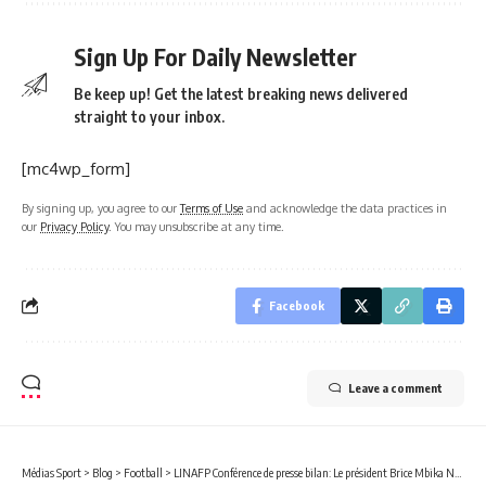
Sign Up For Daily Newsletter
Be keep up! Get the latest breaking news delivered
straight to your inbox.
[mc4wp_form]
By signing up, you agree to our
Terms of Use
and acknowledge the data practices in
our
Privacy Policy
. You may unsubscribe at any time.
Facebook
Leave a comment
Médias Sport
>
Blog
>
Football
>
LINAFP Conférence de presse bilan: Le président Brice Mbika Ndjambou se déclare satisfait et veut boucler la saison par une fête de remise des prix en direct sur Gabon Télévision!