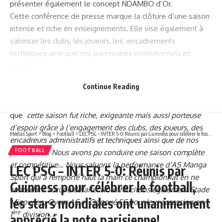
présenter également le concept NDAMBO d’Or.
Cette conférence de presse marque la clôture d’une saison
intense et riche en enseignements. Elle vise également à
valoriser les clubs, les joueurs, les encadrements
techniques ainsi que nos partenaires institutionnels et
privés.
Le président de la LINAFP, Brice Mbika Ndjambou
Continue Reading
accompagné de son Secrétaire général, Charles Nzego et
de la présidente des compétitions, Olivia Iwogo a déclaré
que
cette saison fut riche, exigeante mais aussi porteuse
d’espoir grâce à l’engagement des clubs, des joueurs, des
Médias Sport
>
Blog
>
Football
>
LEC PSG – INTER 5-0: Réunis par Guinness pour célébrer le football, les stars mondiales ont unanimement apprécié la note parisienne!
encadreurs administratifs et techniques ainsi que de nos
FOOTBALL
partenaires. Nous avons pu conduire une saison complète
et compétitive… Nous saluons la performance d’AS Manga
LEC PSG – INTER 5-0: Réunis par
Sport qui a remporté haut la main ce championnat en ne
Guinness pour célébrer le football,
concédant aucune défaite. Nous félicitons également Stade
les stars mondiales ont unanimement
Migovéen, Oyem AC et Ogooué FC pour leur accession en
ère
1
division. »
apprécié la note parisienne!