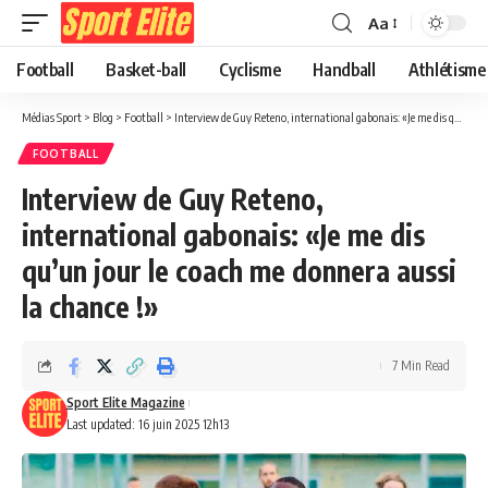
Aa
Football
Basket-ball
Cyclisme
Handball
Athlétisme
Médias Sport
>
Blog
>
Football
>
Interview de Guy Reteno, international gabonais: «Je me dis qu’un jour le coach me donnera aussi la chance !»
FOOTBALL
Interview de Guy Reteno,
international gabonais: «Je me dis
qu’un jour le coach me donnera aussi
la chance !»
7 Min Read
Sport Elite Magazine
Last updated: 16 juin 2025 12h13