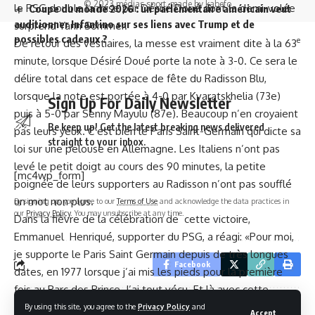
© 2023 médias sport. made by kabefo
le PSG double la mise par Désiré Doué dont la demi-volée
Coupe du monde 2026 : un parlementaire américain veut
auditionner Infantino sur ses liens avec Trump et de
surprend Yann Sommer.
possibles cadeaux ?
e
De retour des vestiaires, la messe est vraiment dite à la 63
minute, lorsque Désiré Doué porte la note à 3-0. Ce sera le
délire total dans cet espace de fête du Radisson Blu,
lorsque la note est portée à 4-0 par Kvaratskhelia (73e)
Sign Up For Daily Newsletter
puis à 5-0 par Senny Mayulu (87e). Beaucoup n’en croyaient
Be keep up! Get the latest breaking news delivered
pas leurs yeux. C’est bien le Paris Saint-Germain qui dicte sa
straight to your inbox.
loi sur une pelouse en Allemagne. Les Italiens n’ont pas
levé le petit doigt au cours des 90 minutes, la petite
[mc4wp_form]
poignée de leurs supporters au Radisson n’ont pas soufflé
un mot non plus.
By signing up, you agree to our
Terms of Use
and acknowledge the data practices in
our
Privacy Policy
. You may unsubscribe at any time.
Dans la fièvre de la célébration de cette victoire,
Emmanuel Henriqué, supporter du PSG, a réagi: «Pour moi,
je supporte le Paris Saint Germain depuis de très longues
Facebook
dates, en 1977 lorsque j’ai mis les pieds pour la première
fois au Parc des Prince. J’ai tout vécu. Et là avec cette
victoire, c’est le bonheur total. On apprécie et on le vit.
By using this site, you agree to the
Privacy Policy
and
Accept