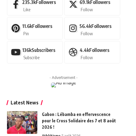
235.3k
Followers
69.1k
Followers
Like
Follow
11.6k
Followers
56.4k
Followers
Pin
Follow
136k
Subscribers
4.4k
Followers
Subscribe
Follow
- Advertisement -
Latest News
Gabon : Lébamba en effervescence
pour le Cross Solidaire des 7 et 8 août
2026 !
Athlétisme
7 août 2026