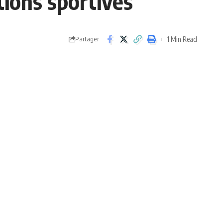
tions sportives
1 Min Read
Partager