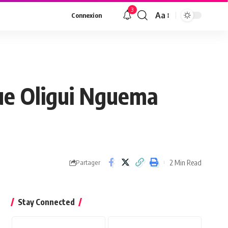
3
Aa
Connexion
que Oligui Nguema
2 Min Read
Partager
Stay Connected