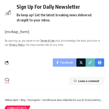
Sign Up For Daily Newsletter
Be keep up! Get the latest breaking news delivered
straight to your inbox.
[mc4wp_form]
By signing up, you agree to our
Terms of Use
and acknowledge the data practices in
our
Privacy Policy
. You may unsubscribe at any time.
Facebook
Leave a comment
Médias Sport
>
Blog
>
Omnisports
>
Une Africaine, deux médailles d’or aux JO, Kirsty Coventry, élue à la tête du Comité international olympique!
OMNISPORTS