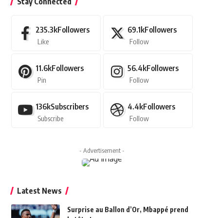
Stay Connected
235.3k
Followers
69.1k
Followers
Like
Follow
11.6k
Followers
56.4k
Followers
Pin
Follow
136k
Subscribers
4.4k
Followers
Subscribe
Follow
- Advertisement -
Latest News
Surprise au Ballon d’Or, Mbappé prend