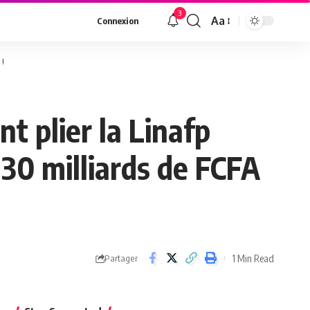
3
Aa
Connexion
 !
t plier la Linafp
2,30 milliards de FCFA
1 Min Read
Partager