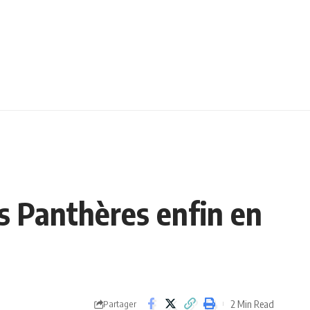
es Panthères enfin en
2 Min Read
Partager