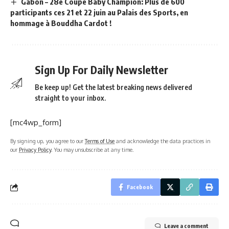
Gabon – 28e Coupe Baby Champion: Plus de 600
participants ces 21 et 22 juin au Palais des Sports, en
hommage à Bouddha Cardot !
Sign Up For Daily Newsletter
Be keep up! Get the latest breaking news delivered
straight to your inbox.
[mc4wp_form]
By signing up, you agree to our
Terms of Use
and acknowledge the data practices in
our
Privacy Policy
. You may unsubscribe at any time.
Facebook
Leave a comment