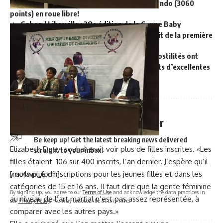
champion: Consécration de Suprême Taekwondo (3060
points) en roue libre!
Gabon / Libreville : 28e édition de la Coupe Baby
champion, le président de l’AGATAMA satisfait de la première
journée, au palais des Sports!
Gabon – 28e Coupe Baby Champion: Les hostilités ont
débuté au palais des Sports, avec des combats d’excellentes
factures!
Sign Up For Daily Newsletter
Be keep up! Get the latest breaking news delivered
Elizabeth Dovy souhaiterait voir plus de filles inscrites. «Les
straight to your inbox.
filles étaient 106 sur 400 inscrits, l’an dernier. J’espère qu’il
[mc4wp_form]
y aura plus d’inscriptions pour les jeunes filles et dans les
catégories de 15 et 16 ans. Il faut dire que la gente féminine
By signing up, you agree to our
Terms of Use
and acknowledge the data practices in
au niveau de l’art martial n’est pas assez représentée, à
our
Privacy Policy
. You may unsubscribe at any time.
comparer avec les autres pays.»