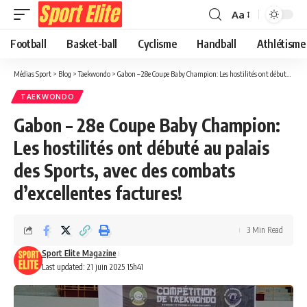
Aa
Football
Basket-ball
Cyclisme
Handball
Athlétisme
Médias Sport
>
Blog
>
Taekwondo
>
Gabon – 28e Coupe Baby Champion: Les hostilités ont débuté au palais des Sports, avec des combats d’excellentes factures!
TAEKWONDO
Gabon – 28e Coupe Baby Champion:
Les hostilités ont débuté au palais
des Sports, avec des combats
d’excellentes factures!
3 Min Read
Sport Elite Magazine
Last updated: 21 juin 2025 15h41