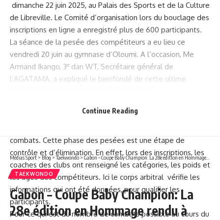
dimanche 22 juin 2025, au Palais des Sports et de la Culture
de Libreville. Le Comité d’organisation lors du bouclage des
inscriptions en ligne a enregistré plus de 600 participants.
La séance de la pesée des compétiteurs a eu lieu ce
vendredi 20 juin au gymnase d’Oloumi. A l’occasion, Me
e
Armand Ikango, 3
dan WT, Secrétaire général de
l’AGATAMA, a expliqué le bienfondé de cette ultime
séance, avant de débuter les compétitions.
«Aujourd’hui a lieu la phase des pesées. Ce qui annonce
Continue Reading
l’effectivité des compétitions, lesquelles vont avoir lieu au
Palais des Sports et de la Culture, avec les premiers
combats. Cette phase des pesées est une étape de
contrôle et d’élimination. En effet, lors des inscriptions, les
Médias Sport
>
Blog
>
Taekwondo
>
Gabon – Coupe Baby Champion: La 28e édition en Hommage rendu à Bouddha Cardot les 21 et 22 juin au palais des Sports de Libreville!
coaches des clubs ont renseigné les catégories, les poids et
TAEKWONDO
les âges des compétiteurs. Ici le corps arbitral vérifie les
informations qui ont été données, pour qualifier les
Gabon – Coupe Baby Champion: La
participants.
28e édition en Hommage rendu à
Pour ce qui est du nombre de combats possible au cours du