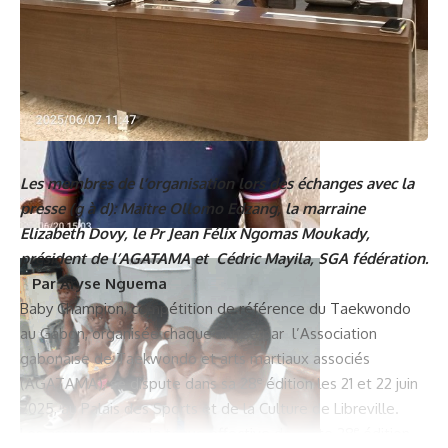
Les membres de l’organisation lors des échanges avec la
presse (g à d): Maitre Ollomo Edzang, la marraine
Elizabeth Dovy, le Pr Jean Félix Ngomas Moukady,
président de l’AGATAMA et Cédric Mayila, SGA fédération.
Par Aryse Nguema
Baby Champion, compétition de référence du Taekwondo
au Gabon, organisée chaque année par l’Association
gabonaise de Taekwondo et arts martiaux associés
e
(AGATAMA), se dispute dans sa 28
édition les 21 et 22 juin
2025, au Palais des Sports et de la Culture de Libreville.
e
Les assurances sur la tenue effective de cette 28
édition