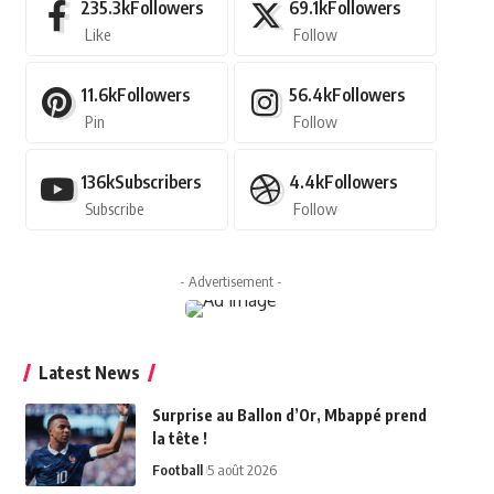
235.3k
Followers
69.1k
Followers
Like
Follow
11.6k
Followers
56.4k
Followers
Pin
Follow
136k
Subscribers
4.4k
Followers
Subscribe
Follow
- Advertisement -
Latest News
Surprise au Ballon d’Or, Mbappé prend
la tête !
Football
5 août 2026