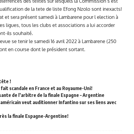
elefrences des textes sur lesquels la Commission s est
lification de la tete de liste Efong Nzolo sont inexacts!
at et sera présent samedi à Lambarene pour l election à
s ligues, tous les clubs et associations a lui accorder
ont-ils souhaité.
revue se tenir le samedi 16 avril 2022 à Lambarene (250
sont en course dont le président sortant.
tête !
 fait scandale en France et au Royaume-Uni!
ante de l’arbitre de la finale Espagne – Argentine
méricain veut auditionner Infantino sur ses liens avec
rès la finale Espagne-Argentine!