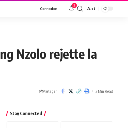
3
Aa
Connexion
ong Nzolo rejette la
3 Min Read
Partager
Stay Connected