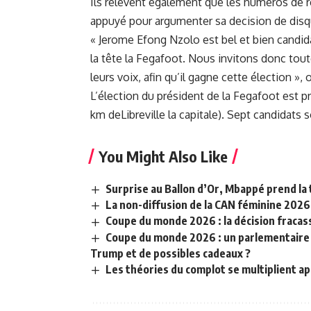
Ils relevent également que les numeros de r
appuyé pour argumenter sa decision de disqua
« Jerome Efong Nzolo est bel et bien candid
la tête la Fegafoot. Nous invitons donc toute
leurs voix, afin qu’il gagne cette élection », 
L’élection du président de la Fegafoot est p
km deLibreville la capitale). Sept candidats 
You Might Also Like
Surprise au Ballon d’Or, Mbappé prend la 
La non-diffusion de la CAN féminine 2026
Coupe du monde 2026 : la décision fracass
Coupe du monde 2026 : un parlementaire a
Trump et de possibles cadeaux ?
Les théories du complot se multiplient ap