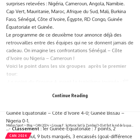
surprises relevées : Nigéria, Cameroun, Angola, Namibie.
Cap Vert, Mauritanie, Maroc, Afrique du Sud, Mali, Burkina
Faso, Sénégal, Côte d’Ivoire, Égypte, RD Congo, Guinée
Équatoriale et Guinée.
Le programme de ce deuxième tour annonce déjà des
retrouvailles entre des équipes qui ne se donnent jamais de
cadeau. On imagine les confrontations Sénégal – Côte
d’Ivoire ou Nigeria – Cameroun !
Voici le point dans les six groupes après le premier
tour:
ère
-Le point du Groupe A avant la troisième journée
: 1
journée : Côte d’Ivoire – Guinée Bissau : 2-0 ; Nigéria –
Continue Reading
e
Guinée Equatoriale 1-1 ; 2
journée : Guinée Equatoriale –
Guinée Bissau 4-2, Côte d’Ivoire – Nigeria 0-1 ;
3e journée
Guinée Equatoriale – Côte d’Ivoire 4-0; Guinée Bissau –
Nigeria 0-1.
Médias Sport
>
Blog
>
CAN 2024
>
Groupe F : le Maroc bat la Zambie (1-0) et fait le nid de la qualification à la Côte d’Ivoire !
..-
Classement
: 1er Guinée-Equatoriale : 7 points, 2
victoires, 1 nul, 9 buts marqués, 3 encaissés (goal-différence
CAN 2024