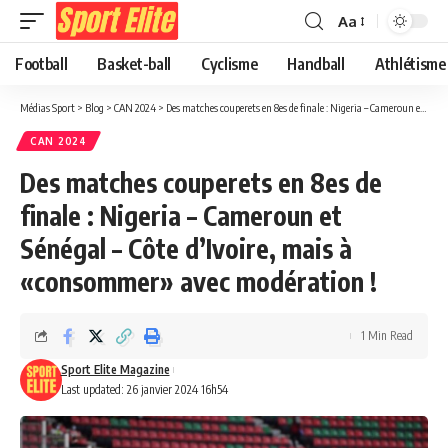
Aa
Football
Basket-ball
Cyclisme
Handball
Athlétisme
Médias Sport
>
Blog
>
CAN 2024
>
Des matches couperets en 8es de finale : Nigeria – Cameroun et Sénégal – Côte d’Ivoire, mais à «consommer» avec modération !
CAN 2024
Des matches couperets en 8es de
finale : Nigeria – Cameroun et
Sénégal – Côte d’Ivoire, mais à
«consommer» avec modération !
1 Min Read
Sport Elite Magazine
Last updated: 26 janvier 2024 16h54