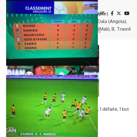
5 buts :
Nsue (Guinée Equatoriale) :
Follow US
3 buts
: Bounedjah (Algérie), Mohamed (Égypte).
2 buts :
J. Ayew (Ghana), Camara (Sénégal), Dala (Angola),
Kudus (Ghana), Mabululu (Angola), Sinayoko (Mali), B. Traoré
© 2023 médias sport. made by kabefo
(Burkina), Zwane (Afrique du Sud).
, 1 défaite, 1 but