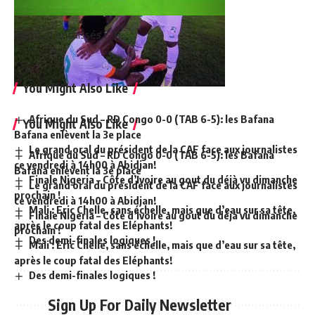
inscrit, 4 encaissés (-3).
You Might Also Like
Afrique du Sud – RD Congo 0-0 (TAB 6-5): les Bafana
You Might Also Like
Bafana enlèvent la 3e place
Le grand oral du président de la CAF face aux journalistes
Afrique du Sud – RD Congo 0-0 (TAB 6-5): les Bafana
ce vendredi à 14h00 à Abidjan!
Bafana enlèvent la 3e place
Finale Nigeria – Côte d’Ivoire au gout du déjà vu dimanche
Le grand oral du président de la CAF face aux journalistes
prochain !
ce vendredi à 14h00 à Abidjan!
Mali : Eric Chelle, sans échelle, mais que d’eau sur sa tête,
Finale Nigeria – Côte d’Ivoire au gout du déjà vu dimanche
après le coup fatal des Eléphants!
prochain !
Des demi-finales logiques !
Mali : Eric Chelle, sans échelle, mais que d’eau sur sa tête,
après le coup fatal des Eléphants!
Des demi-finales logiques !
Sign Up For Daily Newsletter