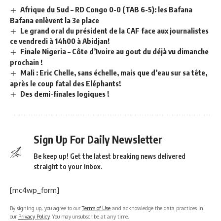
Afrique du Sud – RD Congo 0-0 (TAB 6-5): les Bafana
Bafana enlèvent la 3e place
Le grand oral du président de la CAF face aux journalistes
ce vendredi à 14h00 à Abidjan!
Finale Nigeria – Côte d’Ivoire au gout du déjà vu dimanche
prochain !
Mali : Eric Chelle, sans échelle, mais que d’eau sur sa tête,
après le coup fatal des Eléphants!
Des demi-finales logiques !
Sign Up For Daily Newsletter
Be keep up! Get the latest breaking news delivered
straight to your inbox.
[mc4wp_form]
By signing up, you agree to our
Terms of Use
and acknowledge the data practices in
our
Privacy Policy
. You may unsubscribe at any time.