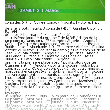
er
Cameroun 2-3.
Classement
: 1
Sénégal 9 points, 3
e
victoires, 8 marqués, 1 encaissé (goal-différence +7) ; 2
Cameroun 4 points, 1 victoire, 1 nul, 1 défaite, 5 buts inscrits, 6
e
concédés (-1) 3
Guinée Conakry 4 points, 1 victoire, 1 nul, 1
e
défaite, 2 buts inscrits, 3 concédé (-1) ; 4
Gambie 0 point, 3
Par AN
défaites, 2 but marqué, 7 encaissés (-5).
e
La troisième journée du groupe F de la 34
édition de la
ère
Le point du Groupe D
: 1
journée : Algérie – Angola 1-1 ;
Coupe d’Afrique des nations de football s’est soldée par la
e
Burkina Faso – Mauritanie 1-0 ; 2
journée : Algérie – Burkina
victoire du Maroc 1-0 devant la Zambie et le match nul de la
e
Faso 2-2; Mauritanie – Angola.2-3 ;
3
journée :
Angola –
RD Congo 0-0 face à la Tanzanie. Les Lions de l’Atlas
Burkina 2-0 Faso ; Mauritanie – .Algérie 1-0.
prennent la première place avec 7 points, alors que les
er
Classement :
1
Angola 7 points, 2 victoire, 1 nul, 6 buts
Léopards de la RC Congo sont deuxièmes. La Zambie et la
e
marqués, 3 encaissés (+3) 2
Burkina Faso 4 points, 1 victoire,
Tanzanie qui n’ont que 2 points chacune, sont éliminées.
e
1 nul, 1 défaite, 3 buts inscrits, 4 encaissés (-1) ; 3
Mauritanie
Les Marocains en battant les Zambiens ont favoriser le
3 points, 1 victoires, 2 défaites, 3 buts marqués, 4 concédés
repêchage de la Côte d’Ivoire (groupe A) comme meilleur
(-1).
troisième.
e
4
Algérie 2 points, 2 nuls, 3 buts marqués, 4 concédés (-1).
ère
Le point du Groupe F
: 1
journée : Maroc – Tanzanie 3-0,
ère
Le point du Groupe E
: 1
journée : Tunisie – Namibie 0-1 ;
e
RD Congo – Zambie 1-1. 2
journée : Maroc – RD Congo 1-1,
e
Mali – Afrique du Sud 2-0 ; 2
journée : Tunisie – Mali 1-1 ;