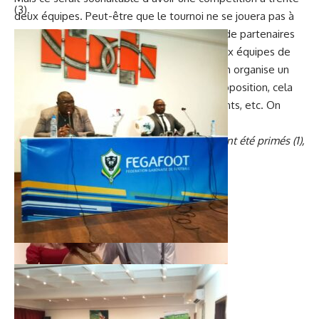
(3).
deux équipes. Peut-être que le tournoi ne se jouera pas à
Libreville ! En effet, il y a un certain nombre de partenaires
qui nous demandent d’étendre le tournoi aux équipes de
l’intérieur du pays. D’autres souhaitent qu’on organise un
Championnat Corpo. Pour cette dernière proposition, cela
demande des moyens, des accompagnements, etc. On
verra. Pour 2025, il y a beaucoup de pistes.
Nos images: Les opérateurs économiques ont été primés (1),
en présence des deux invités spéciaux (2).