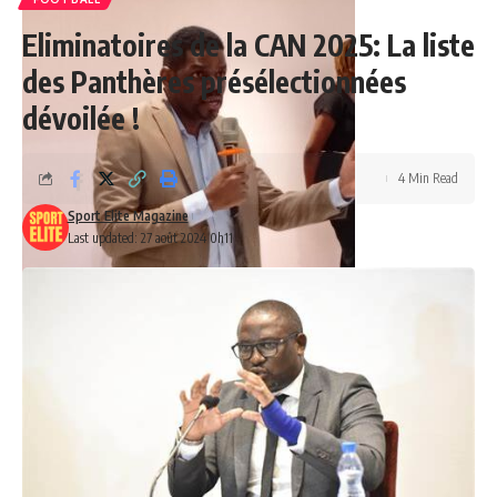
Eliminatoires de la CAN 2025: La liste
des Panthères présélectionnées
dévoilée !
4 Min Read
Sport Elite Magazine
Last updated: 27 août 2024 0h11