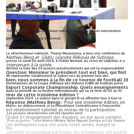
Thierry Mouyouma, l’entraîneur national, au cours de son intervention
pendant la conférence de presse.
Par Annie
Mapangou
Le sélectionneur national, Thierry Mouyouma, a tenu une conférence de
Mathieu Beng et Cédric Léandre Rékoula de Sobraga
presse ce lundi 26 août 2024, à l’hôtel Nomad, au cours de laquelle, il a
intervenant à la soirée.
décliné la liste des 24 joueurs présélectionnés qui ont la responsabilité
Question: Monsieur le président tout est bien, qui finit
de représenter valablement le Gabon lors du premier tour des
bien, nous sommes à la fin de ce tournoi de football 33
éliminatoires de la Coupe d’Afrique des Nations (CAN) de football prévu
Export Corporate Championship. Quels enseignements
dans la période de la fenêtre internationale qui va se tenir du 02 au 10
tirer de cette troisième édition ?
septembre 2024. Le Gabon dans le groupe B va affronter tour à tour le
Réponse (Mathieu Beng):-
Pour une troisième édition, on
Maroc, en déplacement, et la République Centrafricaine à Franceville.
est relativement satisfait au niveau de la participation.
Les joueurs sélectionnés ont été répartis ainsi :
Quant à l’engagement des équipes, on est aussi content.
Poste de gardien :
Loce Marius Mbaba, Anse Ngoubi Demba et Loïc Owono
Les entreprises nous ont suivis cette année, malgré le
Ella.
contexte économique particulier, les entreprises ont joué le