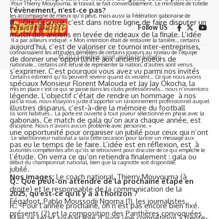
Pour Thierry Mouyouma, le travail se fait convenablement. Le ministère de tutelle
l’évènement, n’est-ce pas?
les accompagne de mieux qu’il peut, mais aussi la Fédération gabonaise de
R.:
-Oui. Ecoutez, c’est dans notre ligne de faire disputer un
Follow US
football (FEGAFOOT).
match des anciens en levée de rideaux de la finale. L’idée
Il a par ailleurs indiqué: « Mon intention était de restaurer la tanière… certains
aujourd’hui, c’est de valoriser ce tournoi inter-entreprises,
connaissaient les attitudes démêlées de certains joueurs au niveau de l’équipe
© 2023 médias sport. made by kabefo
de donner une opportunité aux anciens joueurs de
nationale… certains ont refusé de représenter la nation, d’autres sont venus.
s’exprimer. C’est pourquoi vous avez vu parmi nos invités
Certains estiment qu’ils peuvent revenir quand ils veulent… Ce que nous avons
spéciaux Monsieur Florent Malouda et Jay Jay Okocha, la
mis en place c’est ce qui se passe dans les clubs professionnels… nous n’inventons
légende. L’objectif c’était de rendre un hommage à nos
pas la roue, nous essayons juste d’apporter un raisonnement professionnel auquel
illustres disparus, c’est-à-dire la mémoire du football
ils sont habitués… La porte est ouverte à tout joueur sélectionné en phase avec la
gabonais. Ce match de gala qu’on aura chaque année, est
discipline. Nous n’avons aucun problème avec personne. »
une opportunité pour organiser un jubilé pour ceux qui n’ont
Le sélectionneur national a saisi cette occasion pour lancer un message aux
pas eu le temps de le faire. L’idée est en réflexion, est à
autorités compétentes afin qu’ils se retrouvent pour discuter de ce qui empêche le
l’étude. On verra ce qu’on retiendra finalement : gala ou
début du championnat national, bien que la cagnotte soit disponible.
jubilé.
Nos images:
Le coach national, Thierry Mouyouma (à
Q.: Que peut-on attendre de la prochaine étape en
droite) et le responsable de la communication de la
2025, qu’est-ce qu’il y a à l’horizon ?
Fégafoot, Pablo Moussodji Ngoma (1), les journalistes
R.: -Pour l’année prochaine, on n’est pas encore bien fixé.
présents (2) et la composition des Panthères convoquées
Mais ce serait souhaitable d’avoir une compétition à trente-