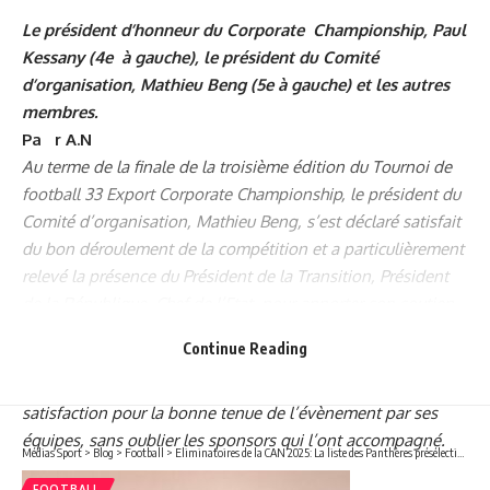
Le président d’honneur du Corporate Championship, Paul
Kessany (4e à gauche), le président du Comité
d’organisation, Mathieu Beng (5e à gauche) et les autres
membres.
Pa r A.N
Au terme de la finale de la troisième édition du Tournoi de
football 33 Export Corporate Championship, le président du
Comité d’organisation, Mathieu Beng, s’est déclaré satisfait
du bon déroulement de la compétition et a particulièrement
relevé la présence du Président de la Transition, Président
de la République, Chef de l’Etat, pour apporter son soutien
aux légendes du football national et international, et rendre
Continue Reading
un hommage mérité à nos illustres disparus. Lors de la
soirée à l’hôtel Boulevard aux Acae, il a encore réitéré sa
satisfaction pour la bonne tenue de l’évènement par ses
équipes, sans oublier les sponsors qui l’ont accompagné.
Médias Sport
>
Blog
>
Football
>
Eliminatoires de la CAN 2025: La liste des Panthères présélectionnées dévoilée !
FOOTBALL