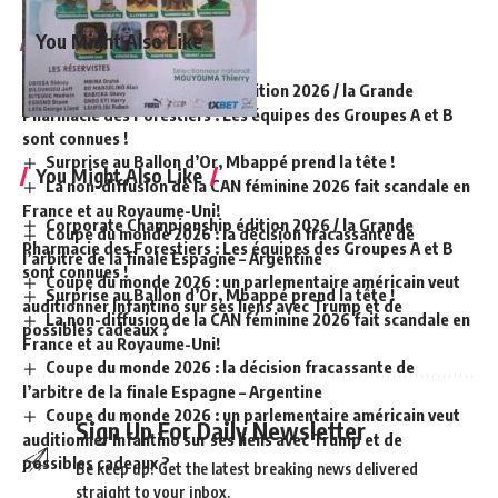
You Might Also Like
Corporate Championship édition 2026 / la Grande
Pharmacie des Forestiers : Les équipes des Groupes A et B
sont connues !
Surprise au Ballon d’Or, Mbappé prend la tête !
You Might Also Like
La non-diffusion de la CAN féminine 2026 fait scandale en
France et au Royaume-Uni!
Corporate Championship édition 2026 / la Grande
Coupe du monde 2026 : la décision fracassante de
Pharmacie des Forestiers : Les équipes des Groupes A et B
l’arbitre de la finale Espagne – Argentine
sont connues !
Coupe du monde 2026 : un parlementaire américain veut
Surprise au Ballon d’Or, Mbappé prend la tête !
auditionner Infantino sur ses liens avec Trump et de
La non-diffusion de la CAN féminine 2026 fait scandale en
possibles cadeaux ?
France et au Royaume-Uni!
Coupe du monde 2026 : la décision fracassante de
l’arbitre de la finale Espagne – Argentine
Coupe du monde 2026 : un parlementaire américain veut
Sign Up For Daily Newsletter
auditionner Infantino sur ses liens avec Trump et de
possibles cadeaux ?
Be keep up! Get the latest breaking news delivered
straight to your inbox.