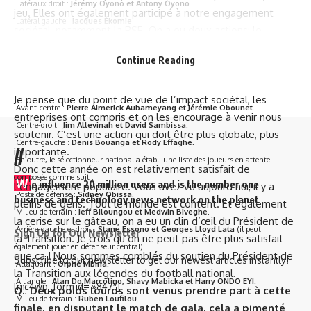
Latéraux droit :
Jérémy Oyono et Antony Oyono
jeu. Elles ont également participé à notre engagement
Latéral gauche :
Jacques Ékomie
sociétal, notamment la RSE. On a eu deux actions: le
Défenseurs centraux :
Appindangoye, Yanis Mbemba, Alex Mouketou,
reboisement des mangroves, il y a quelques jours ; et il y a,
Michel Mboula et Bruno Ecuele Manga.
Continue Reading
à peu près un mois, on avait nettoyé les plages et collecté
Milieu de terrain :
Mario Lemina, Guelor Kanga, Roy Mouniengue, Duchamp
les ordures.
Nziengui, Eric Bocoum et Serge Ngouali.
Je pense que du point de vue de l’impact sociétal, les
Avant-centre :
Pierre Aimerick Aubameyang et Jérémie Obounet.
entreprises ont compris et on les encourage à venir nous
Centre-droit :
Jim Allevinah et David Sambissa.
soutenir. C’est une action qui doit être plus globale, plus
Centre-gauche :
Denis Bouanga et Rody Effaghe.
//
importante.
En outre, le sélectionneur national a établi une liste des joueurs en attente
Donc cette année on est relativement satisfait de
composée comme suit :
W
e influence 20 million users and is the number one
l’engagement populaire. Vous avez vu aujourd’hui, il y a
Poste de défense :
Sidney Obissa.
business and technology news network on the planet
pleins de gens. Tout le monde est content. Et également
Milieu de terrain :
Jeff Biloungou et Medwin Biveghe.
la cerise sur le gâteau, on a eu un clin d’œil du Président de
Arrière-gauche et droit :
Stane Essono et Georges Lloyd Lata
(il peut
Sign Up for Our Newsletter
la Transition. Je crois qu’on ne peut pas être plus satisfait
également jouer en défenseur central).
que ça ! Nous sommes comblés du soutien du Président de
Subscribe to our newsletter to get our newest articles instantly!
Attaquant :
Orphé Mbina
.
la Transition aux légendes du football national.
A l’angle :
Alan Do Marcolino, Shavy Mabicka et Harry ONDO EYI
.
[mc4wp_form id= »847″]
Q.: Deux poids lourds sont venus prendre part à cette
Milieu de terrain :
Ruben Loufilou.
finale, en disputant le match de gala, cela a pimenté