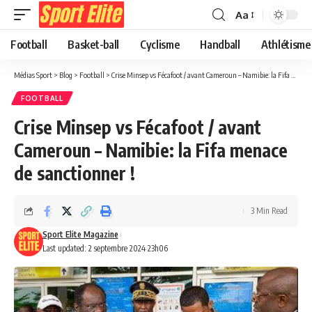
Aa
Football
Basket-ball
Cyclisme
Handball
Athlétisme
Médias Sport
>
Blog
>
Football
>
Crise Minsep vs Fécafoot / avant Cameroun – Namibie: la Fifa menace de sanctionner !
FOOTBALL
Crise Minsep vs Fécafoot / avant
Cameroun – Namibie: la Fifa menace
de sanctionner !
3 Min Read
Sport Elite Magazine
Last updated: 2 septembre 2024 23h06