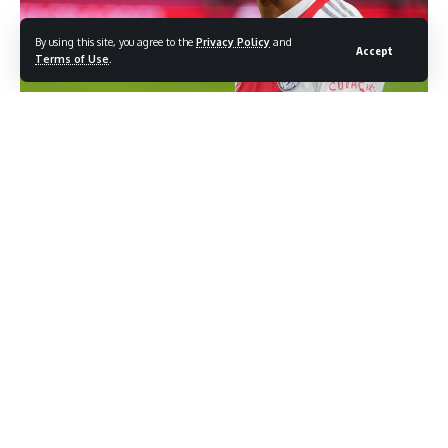
By using this site, you agree to the
Privacy Policy
and
Accept
Terms of Use
.
Le classement des meilleurs attaquants d’Europe a subi des
changements lors du week-end dernier et nombreux sont
ceux qui se sont illustrés. De Robert Lewandowski en
passant par Sébastien Haller, ils ont tous fait trembler les
filets.
Et en début de semaine, le quotidien français FootMercato
a fait le point du dix-septième bilan de la saison. Si Robert
Lewandowski a pris le large en tête, Sébastien Haller a fait
son entrée dans le classement suite à son triplé contre
Twente 5-0. En deux matches de championnats, l’ivoirien a
inscrit quatre buts. L’international s’offre une belle