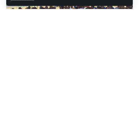
Par Aryse Nguema
Les rideaux ont été tirés ce samedi 27 janvier sur les
festivités marquant le dixième anniversaire de la création
de Bet 241. L’évènement a eu pour cadre l’Annexe du stade
de l’Amitié d’Angondjè, avec d’abord au menu, les matches
des demi-finales, classement pour la troisième place et
finale, du Tournoi Sixte Master league, compétition de
Football inter-entreprises qui a vu la victoire de Sétrag