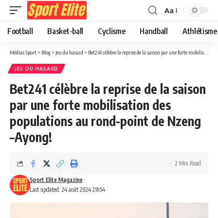
Aa
Football
Basket-ball
Cyclisme
Handball
Athlétisme
Médias Sport
>
Blog
>
Jeu du hasard
>
Bet241 célèbre la reprise de la saison par une forte mobilisation des populations au rond-point de Nzeng –Ayong!
JEU DU HASARD
Bet241 célèbre la reprise de la saison
par une forte mobilisation des
populations au rond-point de Nzeng
–Ayong!
2 Min Read
Sport Elite Magazine
Last updated: 24 août 2024 21h54