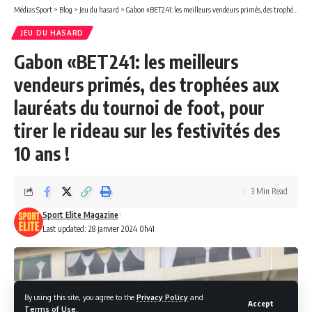
Médias Sport
>
Blog
>
Jeu du hasard
>
Gabon «BET241: les meilleurs vendeurs primés, des trophées aux lauréats du tournoi de foot, pour tirer le rideau sur les festivités des 10 ans !
JEU DU HASARD
Gabon «BET241: les meilleurs
vendeurs primés, des trophées aux
lauréats du tournoi de foot, pour
tirer le rideau sur les festivités des
10 ans !
3 Min Read
Sport Elite Magazine
Last updated: 28 janvier 2024 0h41
By using this site, you agree to the
Privacy Policy
and
Accept
Terms of Use
.