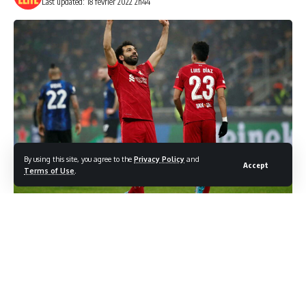
Last updated: 18 février 2022 2h44
By using this site, you agree to the
Privacy Policy
and
Accept
Terms of Use
.
A Guiseppe Meaza, l’Inter Milan recevait Liverpool. Jurgen
Klopp avait décidé de faire démarrer ses deux stars
africaines, Sadio Mané et Mohamed Salah, malgré les
critiques. Le premier, fraîchement champion d’Afrique et
encore à Dakar mercredi passé, a cédé sa place à Luis Diaz