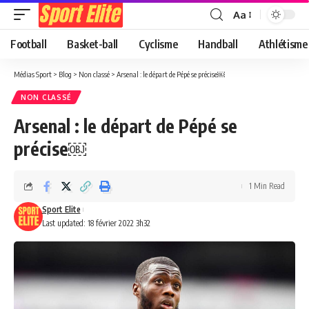
Aa
Football
Basket-ball
Cyclisme
Handball
Athlétisme
Médias Sport
>
Blog
>
Non classé
>
Arsenal : le départ de Pépé se précise￼
NON CLASSÉ
Arsenal : le départ de Pépé se
précise￼
1 Min Read
Sport Elite
Last updated: 18 février 2022 3h32