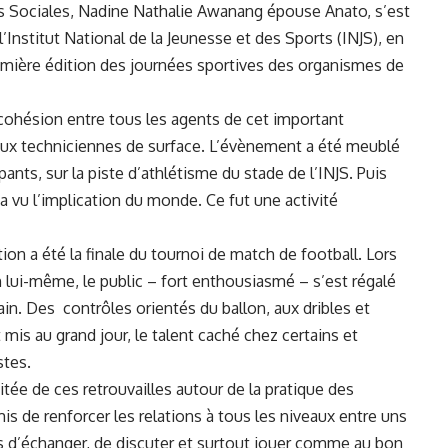
es Sociales, Nadine Nathalie Awanang épouse Anato, s’est
’Institut National de la Jeunesse et des Sports (INJS), en
remière édition des journées sportives des organismes de
e cohésion entre tous les agents de cet important
 aux techniciennes de surface. L’évènement a été meublé
ants, sur la piste d’athlétisme du stade de l’INJS. Puis
 a vu l’implication du monde. Ce fut une activité
ion a été la finale du tournoi de match de football. Lors
 lui-même, le public – fort enthousiasmé – s’est régalé
rain. Des contrôles orientés du ballon, aux dribles et
 mis au grand jour, le talent caché chez certains et
stes.
citée de ces retrouvailles autour de la pratique des
is de renforcer les relations à tous les niveaux entre uns
s d’échanger, de discuter et surtout jouer comme au bon