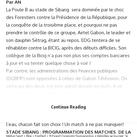
Par AN
La Poule B au stade de Sibang sera dominée par le choc
des Forestiers contre la Présidence de la République, pour
la conquête de la troisième place, et pourquoi ne pas
prendre le contrôle de ce groupe, Airtel Gabon, le leader et
son dauphin Sétrag, étant au repos. EDG tentera de se
réhabiliter contre la BICIG, après des débuts difficiles. Son
collègue de la Bicig n’a pas non plus ses comptes bancaires
à jour et va tenter quelque chose à voir !
Par contre, les administrations des Finances publiques
(DGBFIP) sont opposées à celles de Gabon Télévision. On
verra qui des deux, est plus adroit devant les buts. A ce
jour, les journalistes de la télévision n’ont inscrit qu’un seul
but, alors que leurs adversaires du jour en ont marqué deux.
Continue Reading
Là, il ne s’agit plus de faire des « coupes sombres » sur les
budgets ou de trop parler au micro ! Entre le poisson et
l’eau, chacun fait son choix ! Un match à ne pas manquer!
STADE SIBANG : PROGRAMMATION DES MATCHES DE LA
Médias Sport
>
Blog
>
Football
>
33 Export Corporate Championship, à Wembley 4e Journée : Setrag – Comilog, match diplomatique, comme une finale avant la lettre !