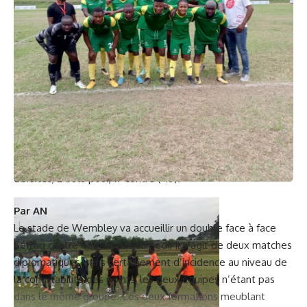
nuls, 0 défaite, 6 buts marqués, 0 concédé ( +6) ;
3ème GP LES FORESTIERS
: 9 points, 5 matches, 2 victoires,
3 nuls, 0 défaite, 9 buts marqués, 1 encaissé (+8) ;
4ème PRESIDENCE REPUBLIQUE
: 7points, 5 rencontres, 2
victoires, 1 nul, 2 défaites, 5 buts pour, 8 contre (-3) ;
5ème EDG
: 6points, 6 matches, 1 victoire, 3 nuls, 2 défaites,
5 buts inscrits, 4 encaissés (+1) ;
6ème GABON TV
: 2 points, 5 matches, 0 victoire, 2 nuls,
3défaites, 1 but inscrit, 4 encaissés (-3) ;
7ème DGBFIP
: 1 point, 5 matches, 0 victoire, 1 nul, 4
défaites, 2 buts pour, 17 contre (-15).
Par AN
Le stade de Wembley va accueillir un double face à face
Sétrag contre Comilog ce samedi. Il s’agit de deux matches
diplomatiques, sans certainement d’incidence au niveau de
la comptabilité des points, les deux équipes n’étant pas
dans le même groupe. Ces deux formations meublant