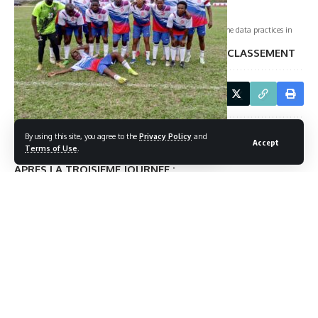
[mc4wp_form]
By signing up, you agree to our
Terms of Use
and acknowledge the data practices in
our
Privacy Policy
. You may unsubscribe at any time.
CLASSEMENT
Facebook
By using this site, you agree to the
Privacy Policy
and
Accept
Leave a comment
Terms of Use
.
APRES LA TROISIEME JOURNEE :
1er COMILOG
: 16 points, 6 matches joué, 5 victoires, 1 nul,
0 défaite, 17 buts marqués, 1 but encaissé (+16) ;
2ème GAB’OIL
: 10points, 5matches joués, 4 victoires, 1
victoire, 1 défaite, 8 buts inscrits, 1 encaissé (+7) ;
3ème PETRO GABON
: 9points, 5 matches joués, 3 victoires,
0 nul, 2 défaites, 7buts pour, 5 contre (+2) ;
4ème AS TRESOR
: 9 points, 5 matches, 3 victoires, 0 nul,
2défaites, 6 buts pour, 5 contre (+1) ;