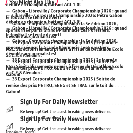
You Might Also Like
débute en champion, battant AGL 1-0!
Gabon – Libreville / Corporate Championship 2026 : quand
Libreville – Corporate Championship 2026: Pétro Gabon
le football se teinte de vert!
débute en champion, battant AGL 1-0!
Gabon – Corporate championship : la 5e édition 2026,
Gabon – Libreville / Corporate Championship 2026 : quand
sponsorisée par la Grande Pharmacie Les Forestiers,
le football se teinte de vert!
dévoilée aux journalistes!
Gabon – Corporate championship : la 5e édition 2026,
33 Export Corporate Championship 2025 / 2e Journée
sponsorisée par la Grande Pharmacie Les Forestiers,
RSE: Six établissements primés à l’issue du Décathlon Ecolo
dévoilée aux journalistes!
au C.E.S Alénakiri!
33 Export Corporate Championship 2025 / 2e Journée
33 Export Corporate Championship 2025 / Soirée de
RSE: Six établissements primés à l’issue du Décathlon Ecolo
remise des prix: PETRO, SEEG et SETRAG sur le toit du
au C.E.S Alénakiri!
Gabon!
33 Export Corporate Championship 2025 / Soirée de
remise des prix: PETRO, SEEG et SETRAG sur le toit du
Gabon!
Sign Up For Daily Newsletter
Be keep up! Get the latest breaking news delivered
Sign Up For Daily Newsletter
straight to your inbox.
Be keep up! Get the latest breaking news delivered
[mc4wp_form]