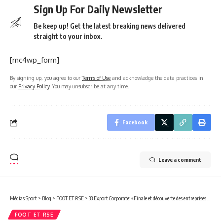
Sign Up For Daily Newsletter
Be keep up! Get the latest breaking news delivered
straight to your inbox.
[mc4wp_form]
By signing up, you agree to our
Terms of Use
and acknowledge the data practices in
our
Privacy Policy
. You may unsubscribe at any time.
Facebook
Leave a comment
Médias Sport
>
Blog
>
FOOT ET RSE
>
33 Export Corporate: «Finale et découverte des entreprises en apothéose samedi 13 septembre à Monedan», de belles attentes pour Paul Ulrich Kessany!
FOOT ET RSE