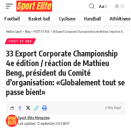
Aa
Football
Basket-ball
Cyclisme
Handball
Athlétisme
Médias Sport
>
Blog
>
FOOT ET RSE
>
33 Export Corporate Championship 4e édition / réaction de Mathieu Beng, président du Comité d’organisation: «Globalement tout se passe bien!»
FOOT ET RSE
33 Export Corporate Championship
4e édition / réaction de Mathieu
Beng, président du Comité
d’organisation: «Globalement tout se
passe bien!»
2 Min Read
Sport Elite Magazine
Last updated: 12 septembre 2025 8h07