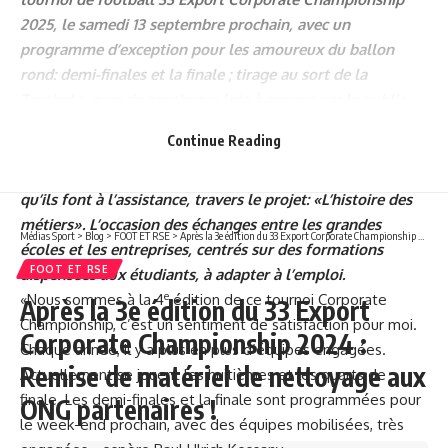
2025, le samedi 13 septembre prochain, avec un
programme d’exception pour les amoureux du ballon
rond: demi-finales et la finale ; tirage au sort de la
Tombola, avec de nombreux lots à gagner par le public ;
cerise sur le gâteau, la brèche ouverte par le président
Continue Reading
d’honneur du Comité d’organisation, Paul Ulrich Kessany,
aux entreprises présentes au tournoi, pour expliquer ce
qu’ils font à l’assistance, travers le projet: «L’histoire des
métiers». L’occasion des échanges entre les grandes
Médias Sport
>
Blog
>
FOOT ET RSE
>
Après la 3e édition du 33 Export Corporate Championship 2024 : Remise de matériel de nettoyage aux ONG partenaires !
écoles et les entreprises, centrés sur des formations
FOOT ET RSE
dispensées aux étudiants, à adapter à l’emploi.
e
«Nous sommes à la 4
édition de ce tournoi Corporate
Après la 3e édition du 33 Export
Championship, c’est un sentiment de satisfaction pour moi.
Corporate Championship 2024 :
Chaque année, il y a plus en plus d’équipes engagées.
Remise de matériel de nettoyage aux
Actuellement se jouent les huitièmes et les quarts de
finale. Les demi-finales et la finale sont programmées pour
ONG partenaires !
le week-end prochain, avec des équipes mobilisées, très